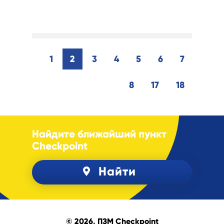
1
2
3
4
5
6
7
8
17
18
Найдите ближайший пункт
Checkpoint
Найти
© 2026, ПЗМ Checkpoint